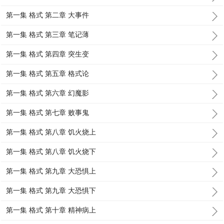
第一集 格式 第二章 大事件
第一集 格式 第三章 笔记薄
第一集 格式 第四章 突生变
第一集 格式 第五章 格式论
第一集 格式 第六章 幻魔影
第一集 格式 第七章 败事鬼
第一集 格式 第八章 饥火烧上
第一集 格式 第八章 饥火烧下
第一集 格式 第九章 大恐惧上
第一集 格式 第九章 大恐惧下
第一集 格式 第十章 精神病上