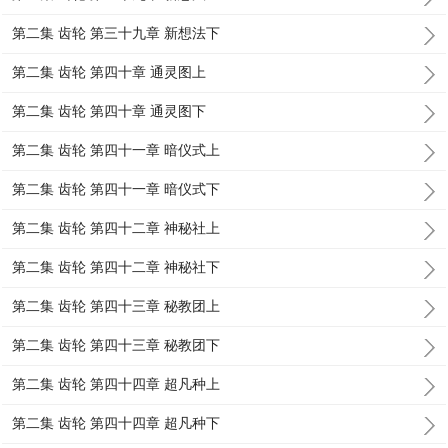
第二集 齿轮 第三十九章 新想法下
第二集 齿轮 第四十章 通灵图上
第二集 齿轮 第四十章 通灵图下
第二集 齿轮 第四十一章 暗仪式上
第二集 齿轮 第四十一章 暗仪式下
第二集 齿轮 第四十二章 神秘社上
第二集 齿轮 第四十二章 神秘社下
第二集 齿轮 第四十三章 秘教团上
第二集 齿轮 第四十三章 秘教团下
第二集 齿轮 第四十四章 超凡种上
第二集 齿轮 第四十四章 超凡种下