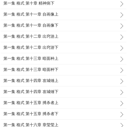
第一集 格式 第十章 精神病下
第一集 格式 第十一章 自画像上
第一集 格式 第十一章 自画像下
第一集 格式 第十二章 出窍游上
第一集 格式 第十二章 出窍游下
第一集 格式 第十三章 暗面种上
第一集 格式 第十三章 暗面种下
第一集 格式 第十四章 攻城锤上
第一集 格式 第十四章 攻城锤下
第一集 格式 第十五章 搏杀者上
第一集 格式 第十五章 搏杀者下
第一集 格式 第十六章 章莹莹上